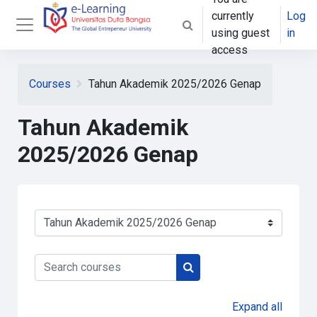
Skip to main content
currently
Log
Toggle search input
using guest
in
Side panel
access
Courses
Tahun Akademik 2025/2026 Genap
Tahun Akademik
2025/2026 Genap
Course categories
Search courses
Search courses
Expand all