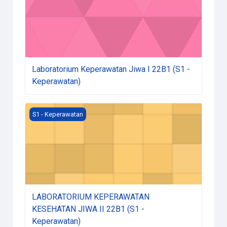
Laboratorium Keperawatan Jiwa I 22B1 (S1 -
Keperawatan)
Course image LABORATORIUM KEPERAWATAN KESEHATA
S1 - Keperawatan
LABORATORIUM KEPERAWATAN
KESEHATAN JIWA II 22B1 (S1 -
Keperawatan)