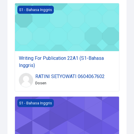
Course image Writing For Publication 22A1 (S1-Bahasa 
S1 - Bahasa Inggris
Writing For Publication 22A1 (S1-Bahasa
Inggris)
RATINI SETYOWATI 0604067602
Dosen
Course image Translation-subtitling, Text Editing, & Tr
S1 - Bahasa Inggris