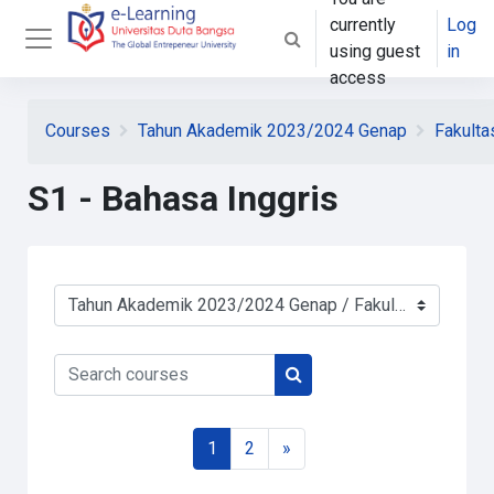
Skip to main content
currently
Log
Toggle search input
using guest
in
Side panel
access
Courses
Tahun Akademik 2023/2024 Genap
Fakulta
S1 - Bahasa Inggris
Course categories
Search courses
Search courses
Page 1
Page 2
Next page
1
2
»