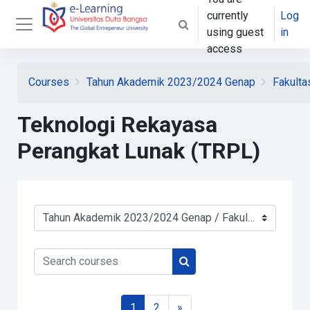
Skip to main content
currently
Log
Toggle search input
using guest
in
Side panel
access
Courses
Tahun Akademik 2023/2024 Genap
Fakulta
Teknologi Rekayasa
Perangkat Lunak (TRPL)
Course categories
Search courses
Search courses
Page 1
Page 2
Next page
1
2
»