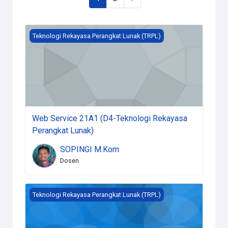
Course image Web Service 21A1 (D4-Teknologi Rekaya
Teknologi Rekayasa Perangkat Lunak (TRPL)
Web Service 21A1 (D4-Teknologi Rekayasa
Perangkat Lunak)
SOPINGI M.Kom
Dosen
Course image Teknologi Game 21A1 (D4-Teknologi Rek
Teknologi Rekayasa Perangkat Lunak (TRPL)